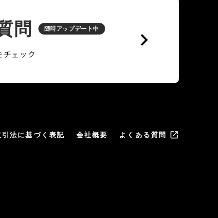
質問
随時アップデート中
keyboard_arrow_right
をチェック
launch
取引法に基づく表記
会社概要
よくある質問