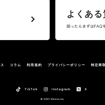
よくある
keyboard_arrow_right
困ったらまずはFAQ
ース
コラム
利用規約
プライバシーポリシー
特定商
TikTok
Instagram
X
© 2015 Vikona Inc.