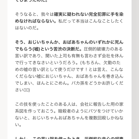
そうなると、我々は
確実に疑われない完全犯罪に手を染
めなければならない。
私だって本当はこんなことしたく
はないのだ。
そう、おじいちゃんか、おばあちゃんのいずれかに死ん
でもらう(嘘)という苦渋の決断だ。
圧倒的破壊力のある
言い訳であり、聞いた上司も有無も言わさず会社を休ん
で行ってきなさいというだろう。(もちろん、欠勤のた
めの嘘の言い訳として使うだけです！とは言え、こんな
くだらない嘘におじいちゃん、おばあちゃんを巻き込ん
でしまい、ほんとにごめん。バカ孫をどうかお許しくだ
さい🙇‍♂️)
この技を使ったことのある人は、会社に報告した用の家
系図を作っておこう。暗殺者のようにバツをつけていか
ないと、おじいちゃんおばあちゃんを複数回殺しかねな
い。
しかし、この言い訳を使ったとき、圧倒的な良心の呵責