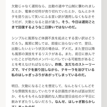
欠勤じゃなく遅刻なら、出勤の道中で山賊に襲われまし
たとか、電車の切符が売り切れていたとか、なんとかネ
タを捻り出して笑いにふる言い訳が通用しなくもなさそ
うだが、欠勤となると話が違う。
そう、今日は遅刻ごと
きで回復するような二日酔いではないのだ。
シンプルに風邪など体調不良を起点とする言い訳はどう
だろう。風邪に関しては、即座に治らないので、翌日、
出勤したいという状況の場合は、ダメだ。また翌日以降
も風邪の演技をするリスクがある。また、前日に飲んで
いたことが社内のメンバーにバレている可能性があるこ
とを考えなければならない。
昨晩、友だちのストーリー
ズで、マイクを振り回しながら、テキーラを浴びている
私のはしゃぎっぷりがあがってしまっているのだ。
明日、欠勤になることを想定して、なんとなくしんどそ
うな雰囲気を出していたりする計画性があれば話は別だ
か、そもそもそんな計画的な人間は翌日会社のド平日に
飲みすぎたりしないだろう。
なんせ、はしゃぎ散らかし
てしまったのだ。