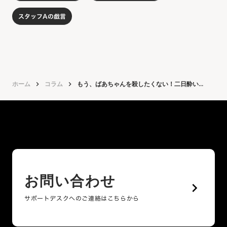
スタッフAの戯言
ホーム
keyboard_arrow_right
コラム
keyboard_arrow_right
もう、ばあちゃんを殺したくない！二日酔い...
お問い合わせ
keyboard_arrow_right
サポートデスクへのご連絡はこちらから