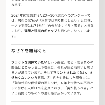
れます。
2024年に実施された20〜30代男女へのアンケートで
は、男性の57%が「本音では割り勘にしたい」と回答。
一方で実際には71%が「自分が多く払う・奢る」と答え
ており、
理想と現実のギャップ
も明らかになっていま
す。
なぜ？を紐解くと
フラットな関係でいたい
という感覚。奢る・奢られるの
関係はどこかしら上下を生む。それが居心地悪いと感じ
る人が増えています。そして
マウントされたくない、さ
せたくない
という意識。Z世代を対象にした調査では、
「前時代的な価値観の押しつけ」を年上世代への不満と
して挙げる人が60%を超えており、「男が払うべき」と
いう前提そのものへの違和感が広がっています。