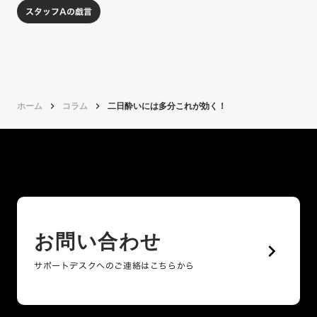
スタッフAの戯言
ホーム
keyboard_arrow_right
コラム
keyboard_arrow_right
二日酔いには多分これが効く！
お問い合わせ
keyboard_arrow_right
サポートデスクへのご連絡はこちらから