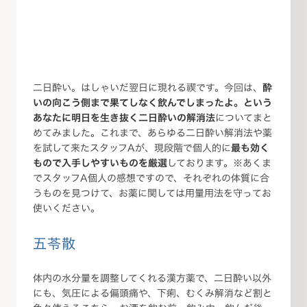
二日酔い。はしゃいだ翌日に現れる禊です。今回は、
酔
いの向こう側まで果てしなく飲んでしまったよ。という
あなたに明日を生き抜く二日酔いの解消法
についてまと
めてみました。これまで、あらゆる二日酔い解消法や薬
を試して来たスタッフAが、現段階で個人的に
最も効く
もので入手しやすいものを厳選
しております。※あくま
でスタッフA個人の感想ですので、それぞれの体質に合
うものを見つけて、お薬に関しては用量用法を守ってお
使いください。
五苓散
体内の水分量を調整してくれる漢方薬で、二日酔い以外
にも、気圧による偏頭痛や、下痢、むくみ解消など割と