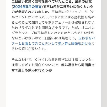
二日酔いに効く食材を調べていたところ、最新の研究
(
2024年9月の論文
)で玉ねぎが二日酔いに効くという
のが発表されていました。
玉ねぎのポリフェノール（ケ
ルセチン）がアセトアルデヒドにたいする抵抗性を高め
るとのことで加熱してもポリフェノールは破壊されない
ためサラダ以外でも問題なさそうです。ただ、オニオン
グラタンスープは玉ねぎをこれでもかというぐらい炒め
ないといけないので二日酔いには無理そう。
玉ねぎをバ
ターとお酒とで丸ごとチンしてポン酢と鰹節をかける
ぐ
らいの感じが良いかも。
そんなわけで、くれぐれも飲み過ぎには注意しつつも、
注意しすぎても面白くないので、
飲み過ぎたら即回復さ
せて翌日も飲みに行こう
😂