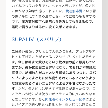
色々使えるこちら。お酒を飲む前、飲み中、飲んだ後、
いずれでも良いそうです。ちょっと苦いですが、個人的
にはかなり効果が感じられました。
黄連解毒湯
という胃
の調子も整えてくれる漢方とセットで飲むのもおすすめ
です。
漢方薬対応可な病院なら処方してもらえるので、
薬局で買うよりはるかに安く入手できます。
SUPALIV（スパリブ）
二日酔い最強サプリとして人気のこちら。アセトアルデ
ヒトを下げることができるレアなサプリメントだそうで
す。
今日は朝まで飲むぞという飲み会の前に服用してい
ますが、確かに翌日二日酔いはなく、でも何か不思議な
感覚で、結構飲んだなぁという感覚はありつつも、スパ
リブによってまともに体が動かされている？というよう
な錯覚があるぐらい二日酔いによるダルさはなかったで
す。
ただ、個人的には効きすぎる感じがあったので、こ
こぞという時にだけ使うのがバランス的に良いのかなぁ
と思っています。あと
開発者のインタビュー記事
による
とバイアグラ的な効果もあるとか。個人的には感じたこ