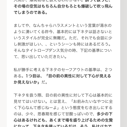
その場の空気はもちろん自分もろとも爆破して吹っ飛ん
でしまうのである。
ましてや、なんちゃらハラスメントという言葉が湯水の
ように湧いてくる昨今、基本的には下ネタは話さないと
いうスタイルが完全に無難だ。ただ、それでも会話に少
し刺激がほしい、、というシーンも時にはあるだろう。
そんなタイトロープダンス気分の時、下記の基準につい
て、思い出していただきたい。
私が勝手に考える下ネタのセーフアウトの基準は、２つ
ある。
1つ目は、「目の前の異性に対して下心が見える
か見えないか」
だ。
下ネタを扱う際、目の前の異性に対して下心は基本的に
見せてはいけない。とは言え、「お前みたいなやつに全
く下心なんて感じねーよ」という態度をむき出しにする
のは、少々、思春期を感じて甘酸っぱいので、
多少の下
心はあるけれども、あくまで場を盛り上げるための生贄
になって、下ネタを使っているだけ。そう、私はバカで