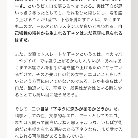
ーす。
というピエロを演じるべきである。実は下心が思
いっきりあったとしても、それをひた隠しにし、場を盛
り上げることが1番で、下心を満たすことは、あくまで
も二の次、三の次というスタンスが良いと思われる。
自
己犠牲の精神から生まれる下ネタはまだ寛容に見られる
はずだ。
また、安直でドスレートな下ネタというのは、オカマバ
ーやゲイバーでは盛り上がるかもしれないが、あれはあ
くまでお客さんを相手に場を盛り上げるためにやってい
るだけで、その矛先は目の前の女性とエロいことをした
いという方面に向いていないのである。しかも彼らはプ
ロだ。勘違いして、平場で一般男性が女性といる時にや
るととても痛い目に遭うだろう。
そして、
二つ目は「下ネタに深みがあるかどうか」
だ。
科学としての性、文学的なエロ、アートとしてのエロ、
または人間って面白いよねと思えるような、いわば学術
的だとも捉えられる深みのある下ネタなら、まだ受け入
れられる可能性があると踏んでいる。