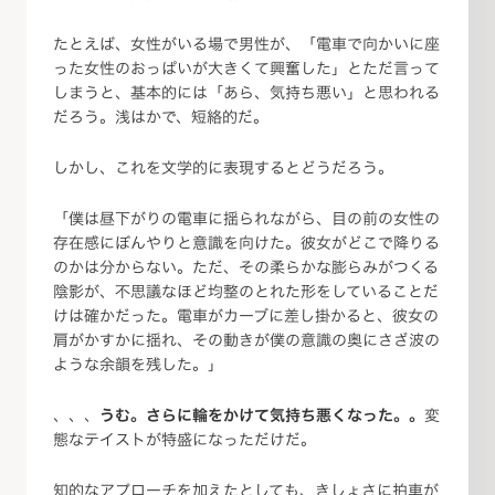
たとえば、女性がいる場で男性が、「電車で向かいに座
った女性のおっぱいが大きくて興奮した」とただ言って
しまうと、基本的には「あら、気持ち悪い」と思われる
だろう。浅はかで、短絡的だ。
しかし、これを文学的に表現するとどうだろう。
「僕は昼下がりの電車に揺られながら、目の前の女性の
存在感にぼんやりと意識を向けた。彼女がどこで降りる
のかは分からない。ただ、その柔らかな膨らみがつくる
陰影が、不思議なほど均整のとれた形をしていることだ
けは確かだった。電車がカーブに差し掛かると、彼女の
肩がかすかに揺れ、その動きが僕の意識の奥にさざ波の
ような余韻を残した。」
、、、
うむ。さらに輪をかけて気持ち悪くなった。。
変
態なテイストが特盛になっただけだ。
知的なアプローチを加えたとしても、きしょさに拍車が