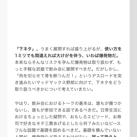
「下ネタ」
。うまく展開すれば盛り上がるが、
使い方を
1ミリでも間違えれば大けがを伴う、いわば爆発物だ。
本来ならそんなリスクを孕んだ爆発物は取り扱わず、も
っと手軽な武器で飲み会に展開すべきだ。だがしかし、
「肉を切らせて骨を断つんだ！」というデスロードを突
き進みたいマッドマックス野郎に向けて、下ネタをどう
取り扱うべきかについて考えていきたい。
やはり、飲み会におけるトークの基本は、誰もが傷つか
ないし、誰もが参加できる話であるべきだ。日常生活に
おけるちょっとした疑問や、おもしろエピソード、お寿
司で好きなネタ三貫あげるとしたら何？みたいなピース
フルな話題で基礎を固めるべきだ。基礎を積んでいない
人間が、爆発物など扱えるわけがない。
誤って扱うと、