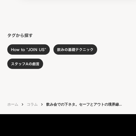
タグから探す
How to "JOIN US"
飲みの基礎テクニック
スタッフAの戯言
ホーム
keyboard_arrow_right
コラム
keyboard_arrow_right
飲み会での下ネタ。セーフとアウトの境界線...