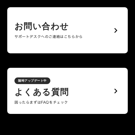
お問い合わせ
keyboard_arrow_right
サポートデスクへのご連絡はこちらから
随時アップデート中
keyboard_arrow_right
よくある質問
困ったらまずはFAQをチェック