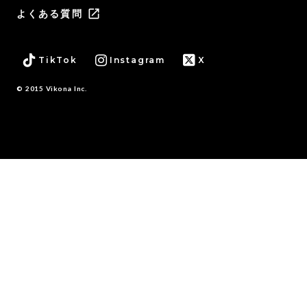
launch
よくある質問
TikTok
Instagram
X
© 2015 Vikona Inc.