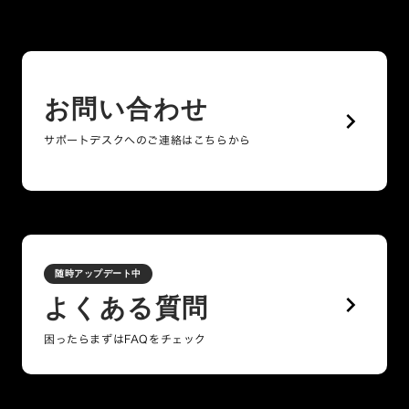
お問い合わせ
keyboard_arrow_right
サポートデスクへのご連絡はこちらから
随時アップデート中
keyboard_arrow_right
よくある質問
困ったらまずはFAQをチェック