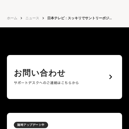
ホーム
keyboard_arrow_right
ニュース
keyboard_arrow_right
日本テレビ : スッキリでサントリーボジ...
お問い合わせ
keyboard_arrow_right
サポートデスクへのご連絡はこちらから
随時アップデート中